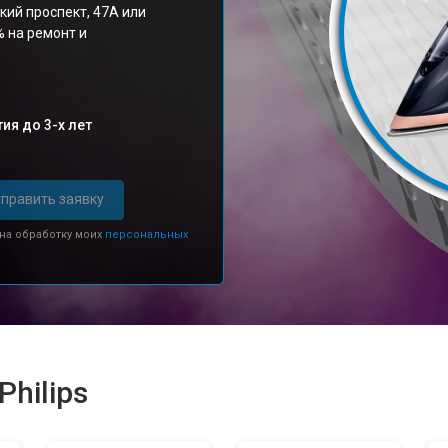
кий проспект, 47А или
% на ремонт и
ия до 3-х лет
править заявку
 на обработку моих
персональных
hilips