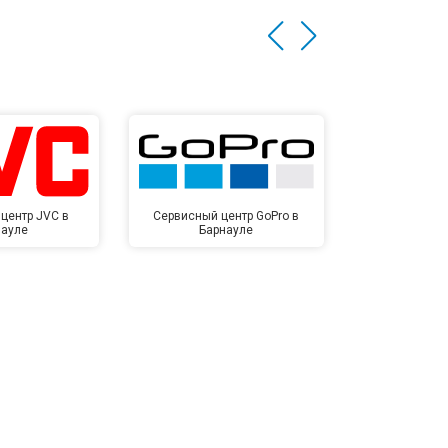
центр JVC в
Сервисный центр GoPro в
Сервисный ц
науле
Барнауле
Бар