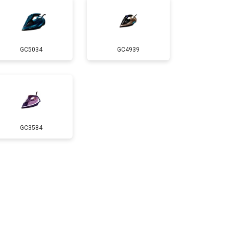
GC5034
GC4939
GC3584