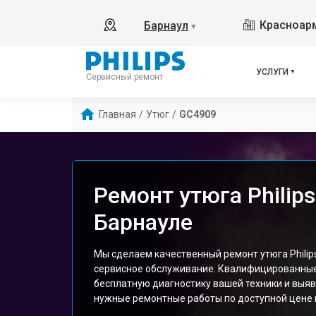
Красноарм
Барнаул
▼
УСЛУГИ
Сервисный ремонт
Главная
/
Утюг
/
GC4909
Ремонт утюга Philip
Барнауле
Мы сделаем качественный ремонт утюга Philip
сервисное обслуживание. Квалифицированны
бесплатную диагностику вашей техники и выяв
нужные ремонтные работы по доступной цене и