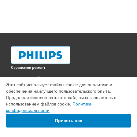
Сервисный ремонт
ВЫБЕРИ СВОЙ ГОРОД
Этот сайт использует файлы cookie для аналитики и
Прошивка телевизора 65PUS6412 Philips в
Краснодаре
обеспечения наилучшего пользовательского опыта.
Прошивка телевизора 65PUS6412 Philips в
Ростове-на-
Продолжая использовать этот сайт, вы соглашаетесь с
Дону
использованием файлов cookie.
Политика
Прошивка телевизора 65PUS6412 Philips в
Нижнем
конфиденциальности
Новгороде
Принять все
Прошивка телевизора 65PUS6412 Philips в
Новосибирске
Прошивка телевизора 65PUS6412 Philips в
Челябинске
Прошивка телевизора 65PUS6412 Philips в
Екатеринбурге