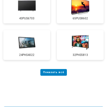
43PUS6703
65PUS8602
24PHS4022
32PHS5813