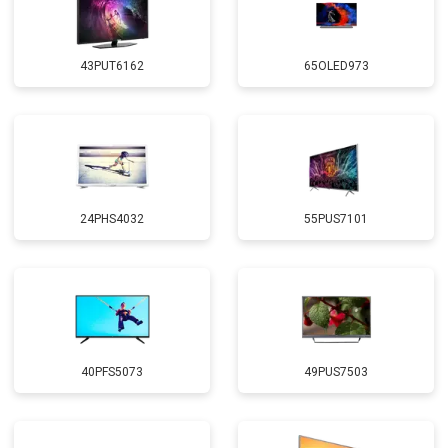
43PUT6162
65OLED973
24PHS4032
55PUS7101
40PFS5073
49PUS7503