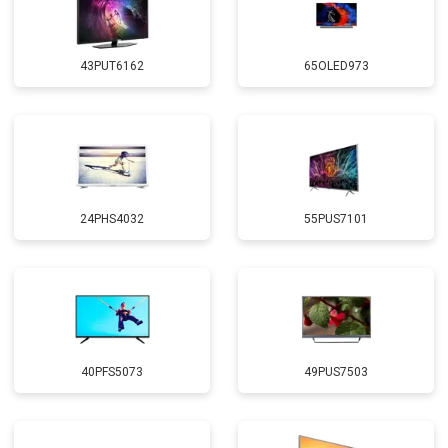
43PUT6162
65OLED973
24PHS4032
55PUS7101
40PFS5073
49PUS7503