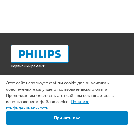
Сервисный ремонт
ВЫБЕРИ СВОЙ ГОРОД
Этот сайт использует файлы cookie для аналитики и
Замена USB порта телевизора 55PUS8503 Philips в
обеспечения наилучшего пользовательского опыта.
Краснодаре
Продолжая использовать этот сайт, вы соглашаетесь с
Замена USB порта телевизора 55PUS8503 Philips в
использованием файлов cookie.
Политика
Ростове-на-Дону
конфиденциальности
Замена USB порта телевизора 55PUS8503 Philips в
Нижнем
Новгороде
Принять все
Замена USB порта телевизора 55PUS8503 Philips в
Новосибирске