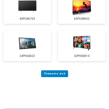
43PUS6703
65PUS8602
24PHS4022
32PHS5813