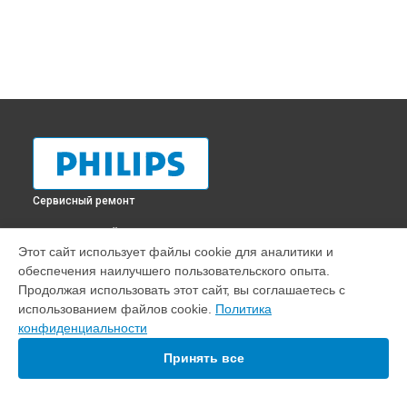
Сервисный ремонт
ВЫБЕРИ СВОЙ ГОРОД
Этот сайт использует файлы cookie для аналитики и
Замена HDMI порта телевизора 55PUS8503 Philips в
обеспечения наилучшего пользовательского опыта.
Краснодаре
Продолжая использовать этот сайт, вы соглашаетесь с
Замена HDMI порта телевизора 55PUS8503 Philips в
использованием файлов cookie.
Политика
Ростове-на-Дону
конфиденциальности
Замена HDMI порта телевизора 55PUS8503 Philips в
Нижнем Новгороде
Принять все
Замена HDMI порта телевизора 55PUS8503 Philips в
Новосибирске