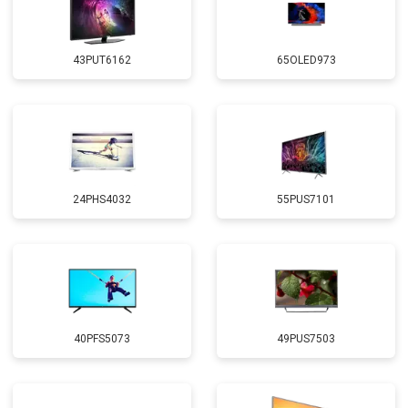
43PUT6162
65OLED973
24PHS4032
55PUS7101
40PFS5073
49PUS7503