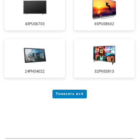
43PUS6703
65PUS8602
24PHS4022
32PHS5813