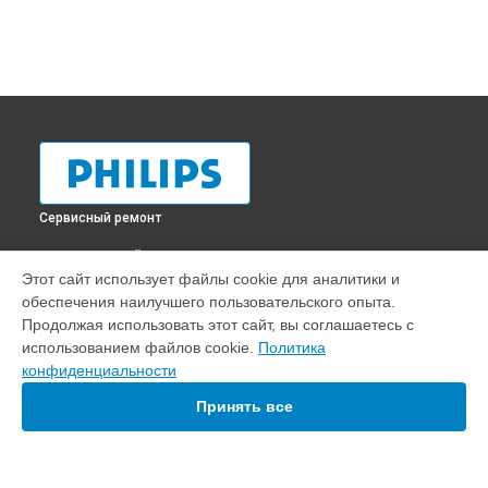
Сервисный ремонт
ВЫБЕРИ СВОЙ ГОРОД
Этот сайт использует файлы cookie для аналитики и
Замена матрицы телевизора 55POS9002 Philips в
обеспечения наилучшего пользовательского опыта.
Краснодаре
Продолжая использовать этот сайт, вы соглашаетесь с
Замена матрицы телевизора 55POS9002 Philips в
Ростове-
использованием файлов cookie.
Политика
на-Дону
конфиденциальности
Замена матрицы телевизора 55POS9002 Philips в
Нижнем
Новгороде
Принять все
Замена матрицы телевизора 55POS9002 Philips в
Новосибирске
Замена матрицы телевизора 55POS9002 Philips в
Челябинске