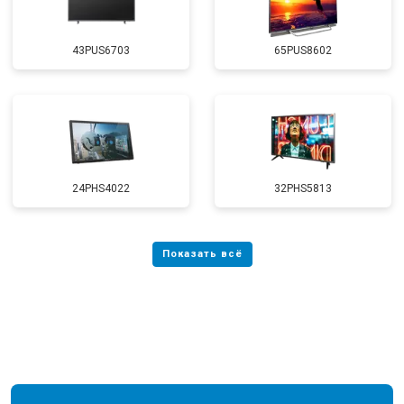
43PUS6703
65PUS8602
24PHS4022
32PHS5813