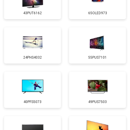
43PUT6162
65OLED973
24PHS4032
55PUS7101
40PFS5073
49PUS7503