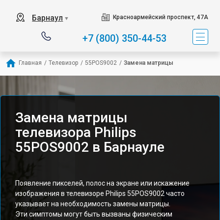
Барнаул
Красноармейский проспект, 47А
▼
+7 (800) 350-44-53
Главная
/
Телевизор
/
55POS9002
/
Замена матрицы
Замена матрицы
телевизора Philips
55POS9002 в Барнауле
Появление пикселей, полос на экране или искажение
изображения в телевизоре Philips 55POS9002 часто
указывает на необходимость замены матрицы.
Эти симптомы могут быть вызваны физическим