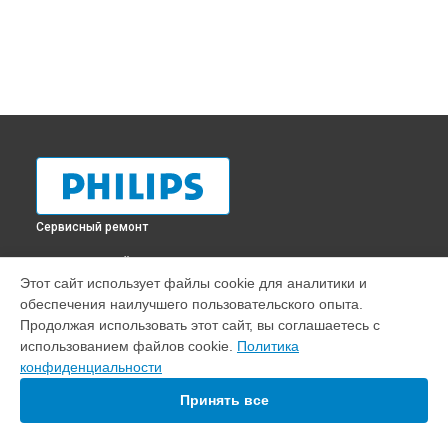
Сервисный ремонт
ВЫБЕРИ СВОЙ ГОРОД
Этот сайт использует файлы cookie для аналитики и
Замена трансформаторов подсветки телевизора
обеспечения наилучшего пользовательского опыта.
46PFL700T12 Philips в
Краснодаре
Продолжая использовать этот сайт, вы соглашаетесь с
Замена трансформаторов подсветки телевизора
использованием файлов cookie.
Политика
46PFL700T12 Philips в
Ростове-на-Дону
конфиденциальности
Замена трансформаторов подсветки телевизора
46PFL700T12 Philips в
Нижнем Новгороде
Принять все
Замена трансформаторов подсветки телевизора
46PFL700T12 Philips в
Новосибирске