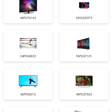
43PUT6162
65OLED973
24PHS4032
55PUS7101
40PFS5073
49PUS7503