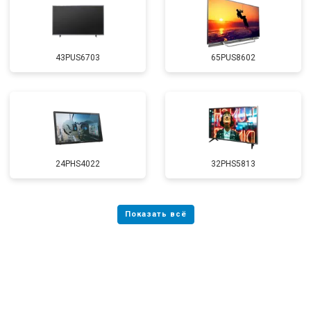
43PUS6703
65PUS8602
24PHS4022
32PHS5813