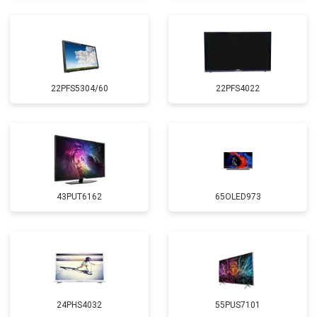
22PFS5304/60
22PFS4022
43PUT6162
65OLED973
24PHS4032
55PUS7101