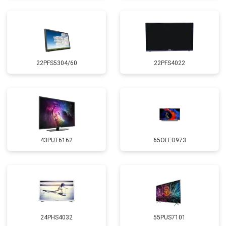
22PFS5304/60
22PFS4022
43PUT6162
65OLED973
24PHS4032
55PUS7101