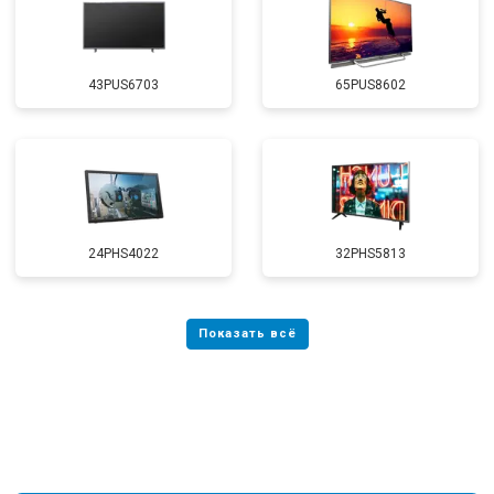
43PUS6703
65PUS8602
24PHS4022
32PHS5813