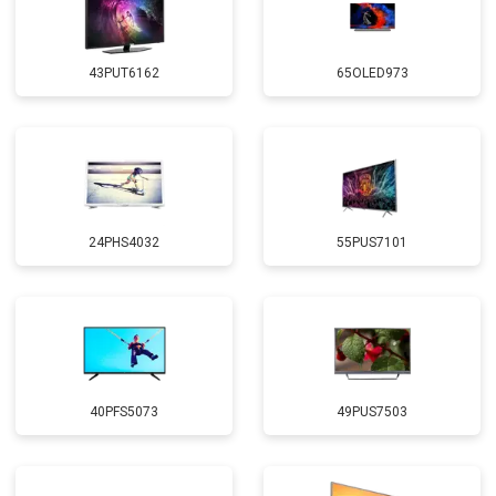
43PUT6162
65OLED973
24PHS4032
55PUS7101
40PFS5073
49PUS7503