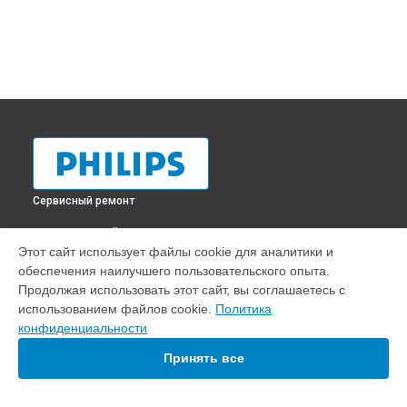
Сервисный ремонт
ВЫБЕРИ СВОЙ ГОРОД
Этот сайт использует файлы cookie для аналитики и
Замена HDMI порта телевизора 42pfl6008s Philips в
обеспечения наилучшего пользовательского опыта.
Краснодаре
Продолжая использовать этот сайт, вы соглашаетесь с
Замена HDMI порта телевизора 42pfl6008s Philips в
использованием файлов cookie.
Политика
Ростове-на-Дону
конфиденциальности
Замена HDMI порта телевизора 42pfl6008s Philips в
Нижнем Новгороде
Принять все
Замена HDMI порта телевизора 42pfl6008s Philips в
Новосибирске