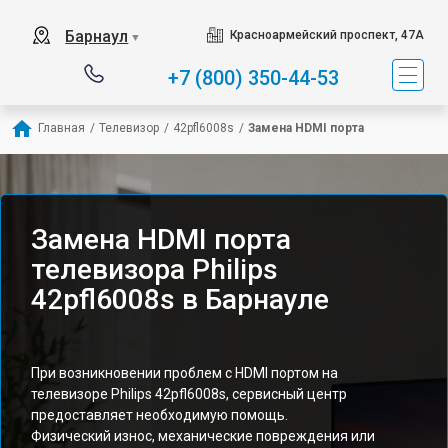
Барнаул
Красноармейский проспект, 47А
▼
+7 (800) 350-44-53
Главная
/
Телевизор
/
42pfl6008s
/
Замена HDMI порта
Замена HDMI порта
телевизора Philips
42pfl6008s в Барнауле
При возникновении проблем с HDMI портом на
телевизоре Philips 42pfl6008s, сервисный центр
предоставляет необходимую помощь.
Физический износ, механические повреждения или