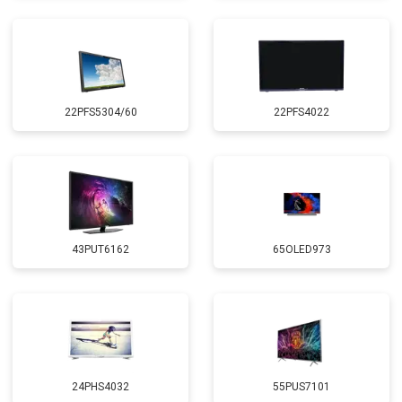
22PFS5304/60
22PFS4022
43PUT6162
65OLED973
24PHS4032
55PUS7101