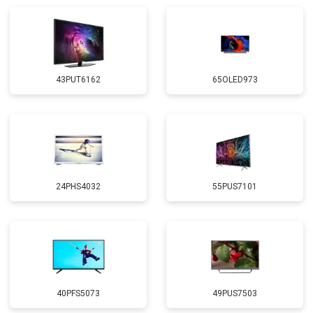
43PUT6162
65OLED973
24PHS4032
55PUS7101
40PFS5073
49PUS7503