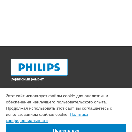
Сервисный ремонт
ВЫБЕРИ СВОЙ ГОРОД
Этот сайт использует файлы cookie для аналитики и
Замена платы обработки видеосигнала телевизора
обеспечения наилучшего пользовательского опыта.
32PHS4062 Philips в
Краснодаре
Продолжая использовать этот сайт, вы соглашаетесь с
Замена платы обработки видеосигнала телевизора
использованием файлов cookie.
Политика
32PHS4062 Philips в
Ростове-на-Дону
конфиденциальности
Замена платы обработки видеосигнала телевизора
32PHS4062 Philips в
Нижнем Новгороде
Принять все