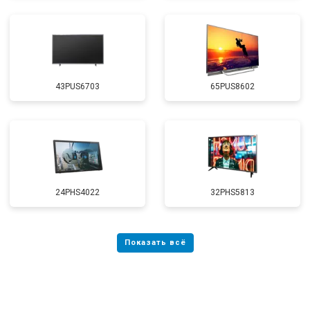
43PUS6703
65PUS8602
24PHS4022
32PHS5813