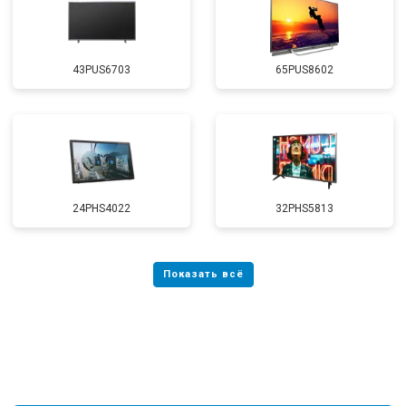
43PUS6703
65PUS8602
24PHS4022
32PHS5813