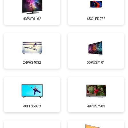
43PUT6162
65OLED973
24PHS4032
55PUS7101
40PFS5073
49PUS7503