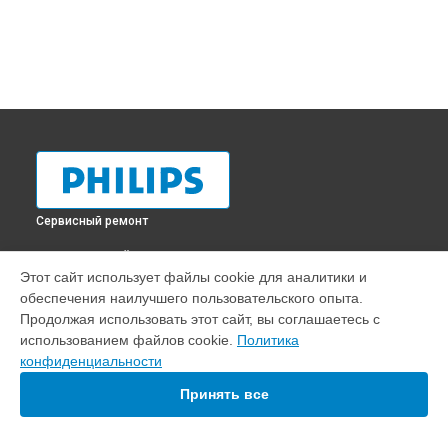
Сервисный ремонт
ВЫБЕРИ СВОЙ ГОРОД
Этот сайт использует файлы cookie для аналитики и
Диагностика телевизора 32PHS4062 Philips в
Краснодаре
обеспечения наилучшего пользовательского опыта.
Диагностика телевизора 32PHS4062 Philips в
Ростове-на-
Продолжая использовать этот сайт, вы соглашаетесь с
Дону
использованием файлов cookie.
Политика
Диагностика телевизора 32PHS4062 Philips в
Нижнем
конфиденциальности
Новгороде
Принять все
Диагностика телевизора 32PHS4062 Philips в
Новосибирске
Диагностика телевизора 32PHS4062 Philips в
Челябинске