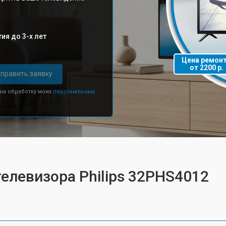
ия до 3-х лет
Цена ремон
от 2200 р.
править заявку
 на обработку моих
персональных
телевизора Philips 32PHS4012