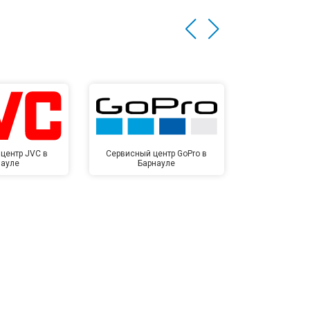
центр JVC в
Сервисный центр GoPro в
Сервисный ц
науле
Барнауле
Бар