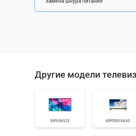
Замена шнура питания
Замена разъема питания
Замена шлейфа матрицы
Замена аудиоразъема
Другие модели телевизо
Замена USB порта
Замена HDMI порта
55PUS6523
43PFS5034/60
Замена модуля Wi-Fi