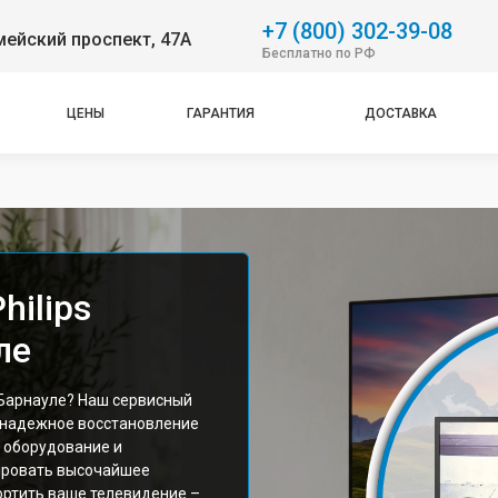
+7 (800) 302-39-08
ейский проспект, 47А
Бесплатно по РФ
ЦЕНЫ
ГАРАНТИЯ
ДОСТАВКА
hilips
ле
 Барнауле? Наш сервисный
 надежное восстановление
 оборудование и
ировать высочайшее
ортить ваше телевидение –