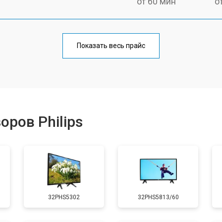
от 60 мин
о
от 90 мин
о
Показать весь прайс
от 70 мин
о
от 80 мин
о
ров Philips
от 50 мин
о
от 80 мин
о
32PHS5302
32PHS5813/60
от 70 мин
о