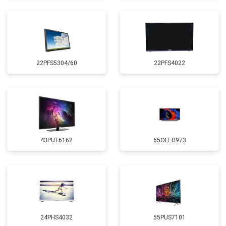
22PFS5304/60
22PFS4022
43PUT6162
65OLED973
24PHS4032
55PUS7101