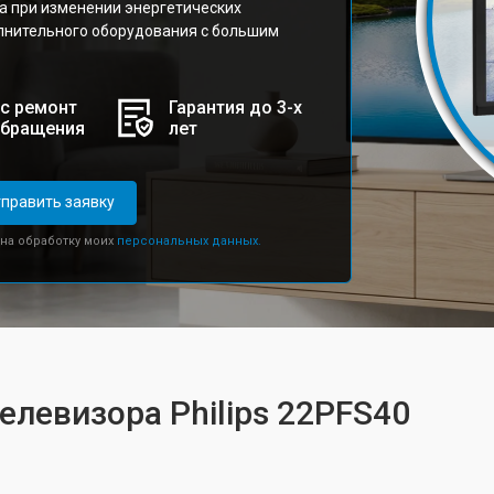
а при изменении энергетических
лнительного оборудования с большим
с ремонт
Гарантия до 3-х
обращения
лет
править заявку
 на обработку моих
персональных данных.
елевизора Philips 22PFS40