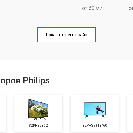
от 60 мин
о
от 90 мин
о
Показать весь прайс
от 70 мин
о
от 80 мин
о
ров Philips
от 50 мин
о
от 80 мин
о
32PHS5302
32PHS5813/60
от 70 мин
о