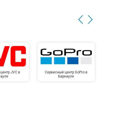
центр JVC в
Сервисный центр GoPro в
Сервисный ц
науле
Барнауле
Бар