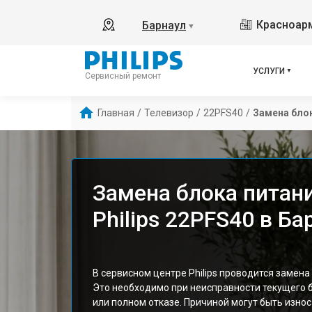
Красноарм
Барнаул
▼
УСЛУГИ
Сервисный ремонт
Главная
/
Телевизор
/
22PFS40
/
Замена бло
Замена блока питан
Philips 22PFS40 в Ба
В сервисном центре Philips проводится замена
Это необходимо при неисправности текущего 
или полном отказе. Причиной могут быть износ