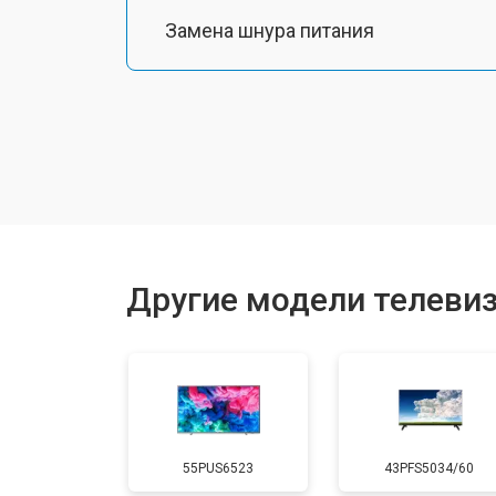
Замена шнура питания
Замена разъема питания
Замена шлейфа матрицы
Замена аудиоразъема
Другие модели телевизо
Замена USB порта
Замена HDMI порта
55PUS6523
43PFS5034/60
Замена модуля Wi-Fi