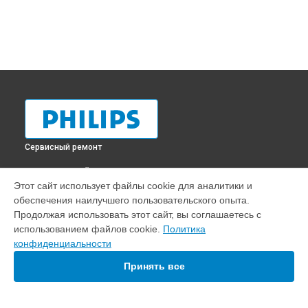
Сервисный ремонт
ВЫБЕРИ СВОЙ ГОРОД
Этот сайт использует файлы cookie для аналитики и
Ремонт парогенератора PerfectCare 7000 Series PSG7130
обеспечения наилучшего пользовательского опыта.
Philips в
Краснодаре
Продолжая использовать этот сайт, вы соглашаетесь с
Ремонт парогенератора PerfectCare 7000 Series PSG7130
использованием файлов cookie.
Политика
Philips в
Ростове-на-Дону
конфиденциальности
Ремонт парогенератора PerfectCare 7000 Series PSG7130
Philips в
Нижнем Новгороде
Принять все
Ремонт парогенератора PerfectCare 7000 Series PSG7130
Philips в
Новосибирске
Ремонт парогенератора PerfectCare 7000 Series PSG7130