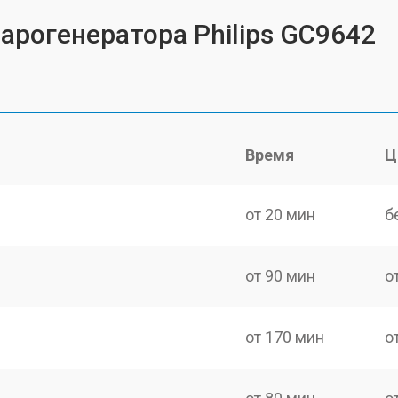
арогенератора Philips GC9642
Время
Ц
от 20 мин
б
от 90 мин
о
от 170 мин
о