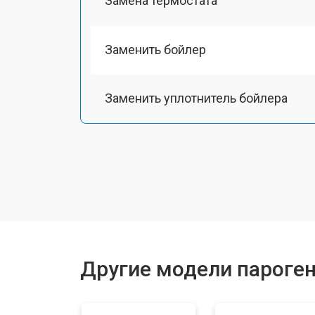
Замена термостата
Заменить бойлер
Заменить уплотнитель бойлера
Замена помпы
Восстановление электроклапана
Ремонт/замена датчика температу
Другие модели пароген
Замена шнура питания