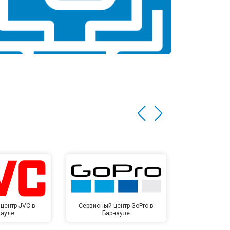
центр JVC в
Сервисный центр GoPro в
Сервисный ц
науле
Барнауле
Бар