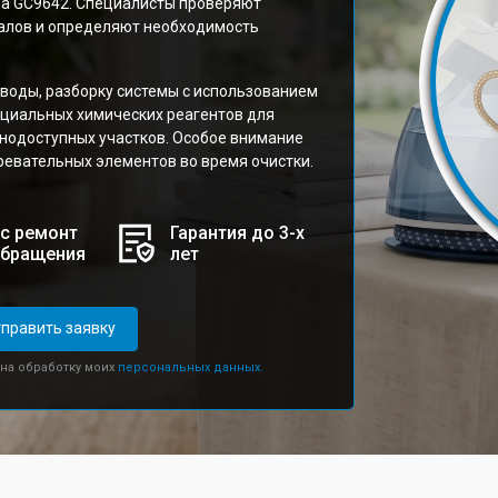
тва GC9642. Специалисты проверяют
налов и определяют необходимость
 воды, разборку системы с использованием
ециальных химических реагентов для
днодоступных участков. Особое внимание
евательных элементов во время очистки.
с ремонт
Гарантия до 3-х
обращения
лет
править заявку
 на обработку моих
персональных данных.