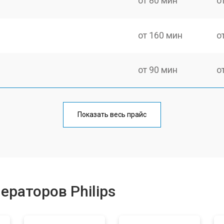
от 80 мин
о
от 160 мин
о
от 90 мин
о
от 110 мин
о
Показать весь прайс
от 130 мин
о
ры
от 90 мин
о
ераторов Philips
от 140 мин
о