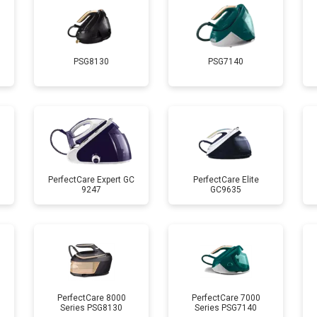
от 70 мин
о
PSG8130
PSG7140
 креплений, кнопок)
от 110 мин
о
от 80 мин
о
от 150 мин
о
PerfectCare Expert GC
PerfectCare Elite
9247
GC9635
PerfectCare 8000
PerfectCare 7000
Series PSG8130
Series PSG7140