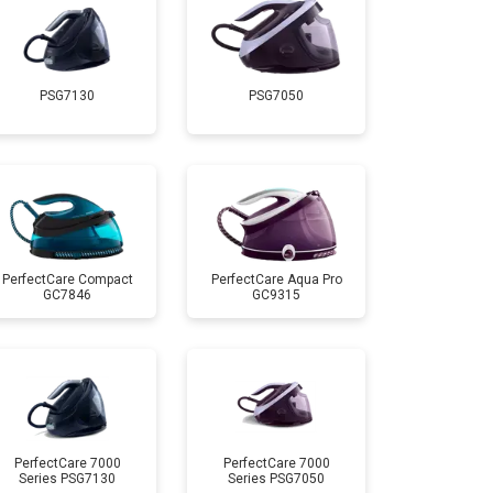
т 4150 ₽
Заказать
PSG7130
PSG7050
т 4100 ₽
Заказать
т 4700 ₽
Заказать
т 5850 ₽
Заказать
PerfectCare Compact
PerfectCare Aqua Pro
GC7846
GC9315
PerfectCare 7000
PerfectCare 7000
Series PSG7130
Series PSG7050