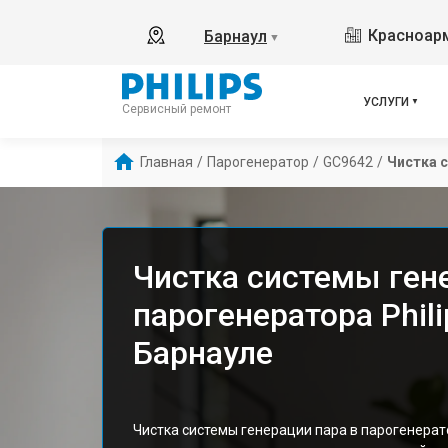
Красноарм
Барнаул
▼
УСЛУГИ
Сервисный ремонт
Главная
/
Парогенератор
/
GC9642
/
Чистка 
Чистка системы ген
парогенератора Phil
Барнауле
Чистка системы генерации пара в парогенерат