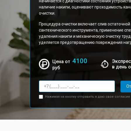
начинается с диагностики состояния устройс
наличие накипи, оценивают проходимость ка
очистки.
Процедура очистки включает слив остаточной
сантехнического инструмента, применение сп
удаления накипи и механическую очистку тру
уделяется предотвращению повреждения нагр
4100
Экспрес
Цена от
в день 
руб
От
Нажимая на кнопку отправить я даю свое согласие