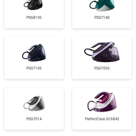
PSG8130
PSG7140
PSG7130
PSG7050
PSG7014
PerfectCare GC6842