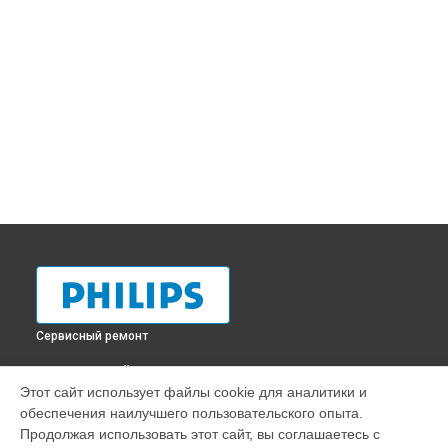
Сервисный ремонт
ВЫБЕРИ СВОЙ ГОРОД
Этот сайт использует файлы cookie для аналитики и
Диагностика парогенератора GC8962 Philips в
Краснодаре
обеспечения наилучшего пользовательского опыта.
Диагностика парогенератора GC8962 Philips в
Ростове-на-
Продолжая использовать этот сайт, вы соглашаетесь с
Дону