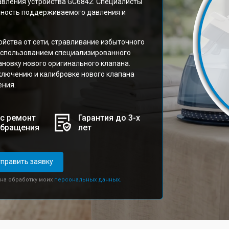
авления устройства GC6842. Специалисты
ьность поддерживаемого давления и
йства от сети, стравливание избыточного
 использованием специализированного
ановку нового оригинального клапана.
ключению и калибровке нового клапана
ения.
с ремонт
Гарантия до 3-х
обращения
лет
править заявку
 на обработку моих
персональных данных.