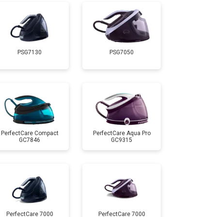
т 5700 ₽
Заказать
PSG7130
PSG7050
т 4150 ₽
Заказать
т 4100 ₽
Заказать
т 4700 ₽
Заказать
PerfectCare Compact
PerfectCare Aqua Pro
GC7846
GC9315
PerfectCare 7000
PerfectCare 7000