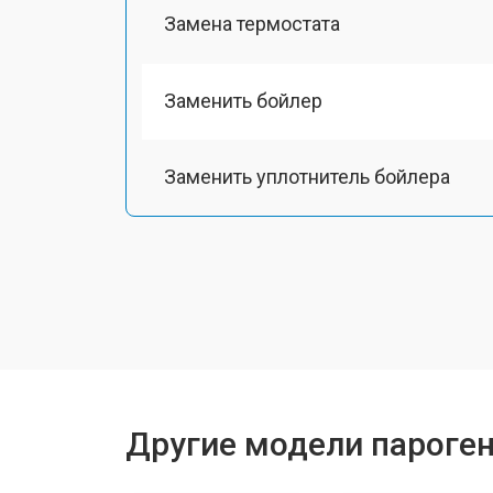
Замена термостата
Заменить бойлер
Заменить уплотнитель бойлера
Замена помпы
Чистка системы генерации пара
Восстановление электроклапана
Другие модели пароген
Ремонт/замена датчика температу