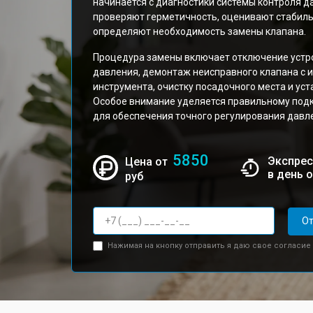
начинается с диагностики системы контроля д
проверяют герметичность, оценивают стабил
определяют необходимость замены клапана.
Процедура замены включает отключение устро
давления, демонтаж неисправного клапана с
инструмента, очистку посадочного места и уст
Особое внимание уделяется правильному под
для обеспечения точного регулирования давл
5850
Экспрес
Цена от
в день 
руб
От
Нажимая на кнопку отправить я даю свое согласие