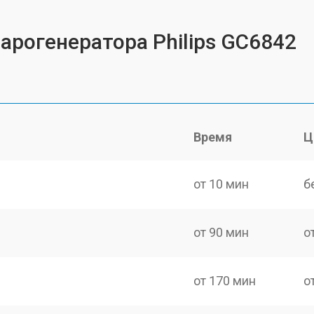
арогенератора Philips GC6842
Время
Ц
от 10 мин
б
от 90 мин
о
от 170 мин
о