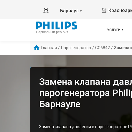
Красноарм
Барнаул
▼
УСЛУГИ
Сервисный ремонт
Главная
/
Парогенератор
/
GC6842
/
Замена 
Замена клапана дав
парогенератора Phil
Барнауле
Замена клапана давления в парогенераторе Ph