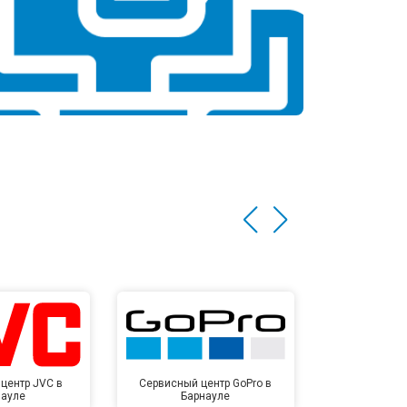
центр JVC в
Сервисный центр GoPro в
Сервисный ц
науле
Барнауле
Бар