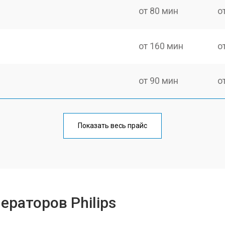
от 80 мин
о
от 160 мин
о
от 90 мин
о
от 110 мин
о
Показать весь прайс
от 70 мин
о
от 130 мин
о
ераторов Philips
ры
от 90 мин
о