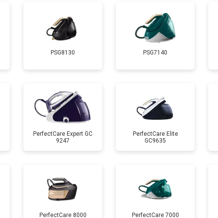
от 140 мин
о
PSG8130
PSG7140
от 70 мин
о
 креплений, кнопок)
от 110 мин
о
от 80 мин
о
PerfectCare Expert GC
PerfectCare Elite
9247
GC9635
PerfectCare 8000
PerfectCare 7000