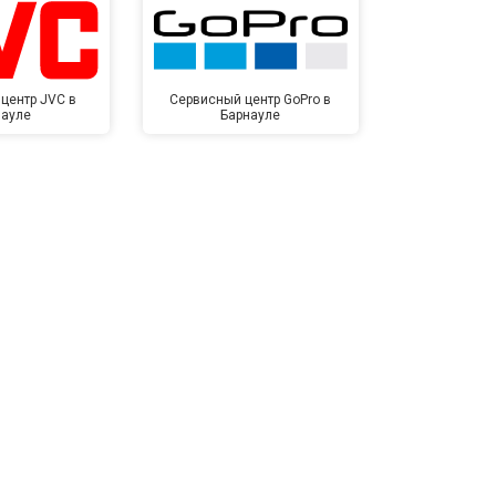
центр JVC в
Сервисный центр GoPro в
Сервисный ц
науле
Барнауле
Бар