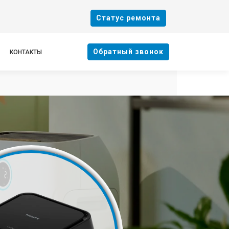
Cтатус ремонта
Oбратный звонок
КОНТАКТЫ