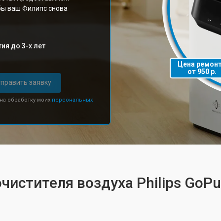
бы ваш Филипс снова
ия до 3-х лет
Цена ремон
от 950 р.
править заявку
 на обработку моих
персональных
чистителя воздуха Philips GoPu