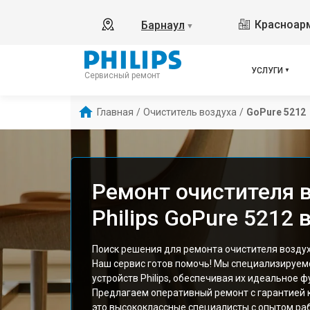
Красноарм
Барнаул
▼
УСЛУГИ
Сервисный ремонт
Главная
/
Очиститель воздуха
/
GoPure 5212
Ремонт очистителя 
Philips GoPure 5212 
Поиск решения для ремонта очистителя воздух
Наш сервис готов помочь! Мы специализируем
устройств Philips, обеспечивая их идеальное 
Предлагаем оперативный ремонт с гарантией 
это высококлассные специалисты с опытом ра