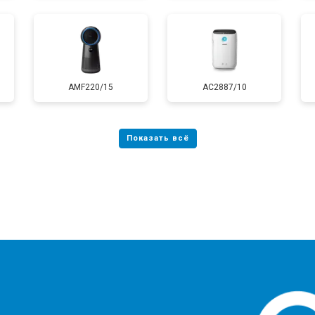
AMF220/15
AC2887/10
?