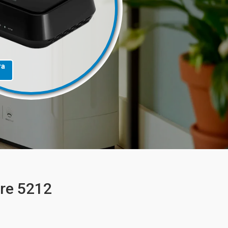
та
re 5212