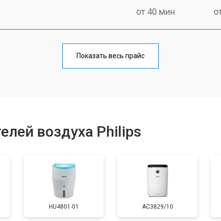
от 40 мин
о
от 70 мин
о
Показать весь прайс
от 60 мин
о
лей воздуха Philips
HU4801-01
AC3829/10