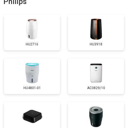
Philips
HU2716
HU3918
HU4801-01
AC3829/10