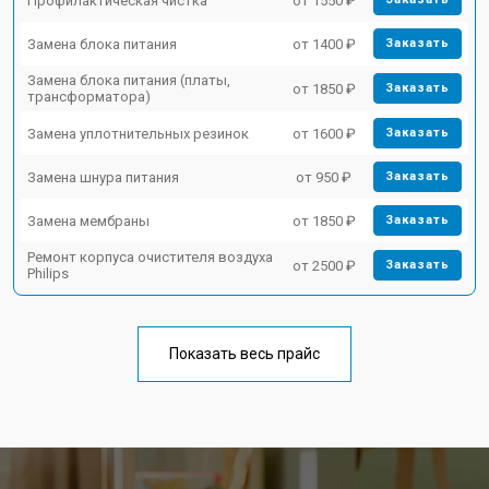
Профилактическая чистка
от 1550 ₽
Замена блока питания
от 1400 ₽
Заказать
Замена блока питания (платы,
от 1850 ₽
Заказать
трансформатора)
Замена уплотнительных резинок
от 1600 ₽
Заказать
Замена шнура питания
от 950 ₽
Заказать
Замена мембраны
от 1850 ₽
Заказать
Ремонт корпуса очистителя воздуха
от 2500 ₽
Заказать
Philips
Показать весь прайс