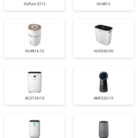
GoPure 5212
HU4813
HU4816-10
HU5930/50
AC2729/10
AMF220/15