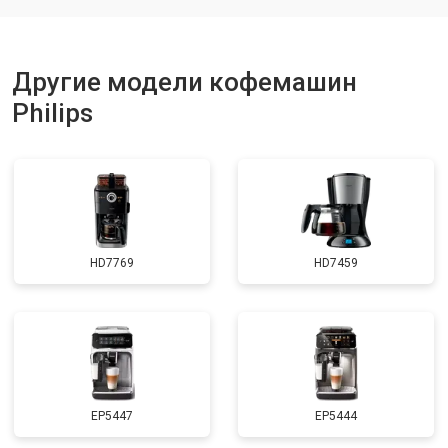
Другие модели кофемашин
Philips
HD7769
HD7459
EP5447
EP5444