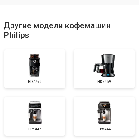
Другие модели кофемашин
Philips
HD7769
HD7459
EP5447
EP5444