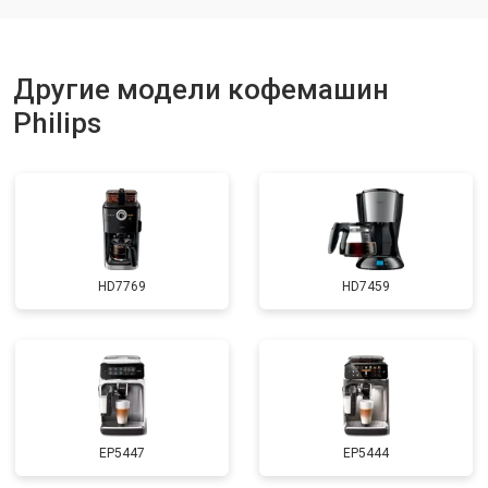
Другие модели кофемашин
Philips
HD7769
HD7459
EP5447
EP5444