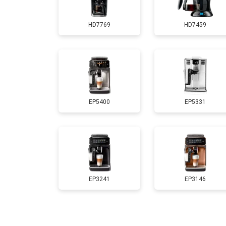
HD7769
HD7459
EP5400
EP5331
EP3241
EP3146