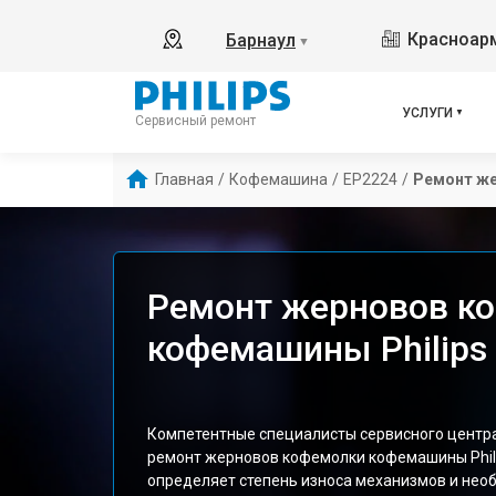
Красноарм
Барнаул
▼
УСЛУГИ
Сервисный ремонт
Главная
/
Кофемашина
/
EP2224
/
Ремонт ж
Ремонт жерновов к
кофемашины Philips
Компетентные специалисты сервисного цент
ремонт жерновов кофемолки кофемашины Phili
определяет степень износа механизмов и нео