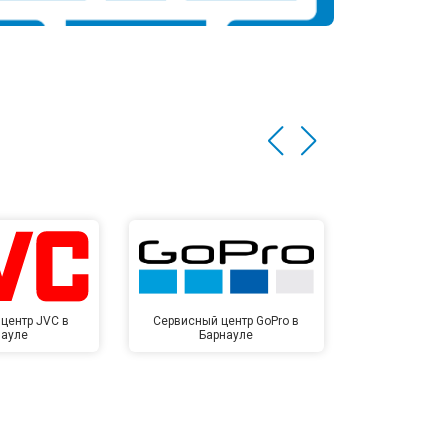
центр JVC в
Сервисный центр GoPro в
Сервисный ц
науле
Барнауле
Бар