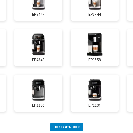
EP5447
EP5444
EP4343
EP3558
EP2236
EP2231