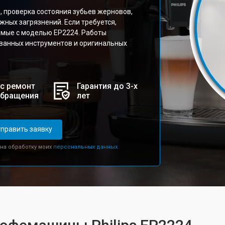
, проверка состояния зубьев жерновов,
жных загрязнений. Если требуется,
имые с моделью EP2224. Работы
ванных инструментов и оригинальных
с ремонт
Гарантия до 3-х
обращения
лет
править заявку
 на обработку моих
персональных данных.