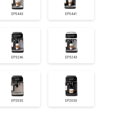
EP5443
EP5441
EP3246
EP3243
EP2035
EP2030