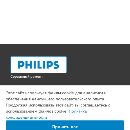
Сервисный ремонт
ВЫБЕРИ СВОЙ ГОРОД
Этот сайт использует файлы cookie для аналитики и
Ремонт кофемолки кофемашины EP2030 Philips в
обеспечения наилучшего пользовательского опыта.
Краснодаре
Продолжая использовать этот сайт, вы соглашаетесь с
Ремонт кофемолки кофемашины EP2030 Philips в
Ростове-
использованием файлов cookie.
Политика
на-Дону
конфиденциальности
Ремонт кофемолки кофемашины EP2030 Philips в
Нижнем
Новгороде
Принять все