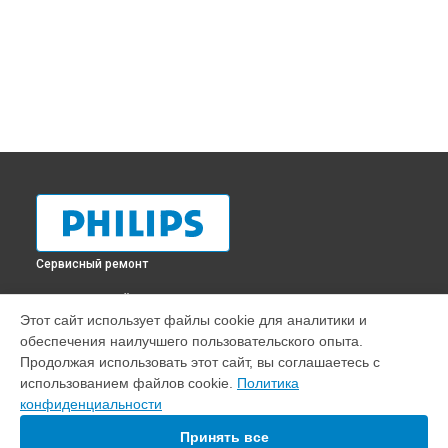
Сервисный ремонт
ВЫБЕРИ СВОЙ ГОРОД
Этот сайт использует файлы cookie для аналитики и
Ремонт счетчика воды кофемашины EP1223 Philips в
обеспечения наилучшего пользовательского опыта.
Краснодаре
Продолжая использовать этот сайт, вы соглашаетесь с
Ремонт счетчика воды кофемашины EP1223 Philips в
использованием файлов cookie.
Политика
Ростове-на-Дону
конфиденциальности
Ремонт счетчика воды кофемашины EP1223 Philips в
Нижнем Новгороде
Принять все