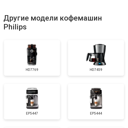
Другие модели кофемашин
Philips
HD7769
HD7459
EP5447
EP5444