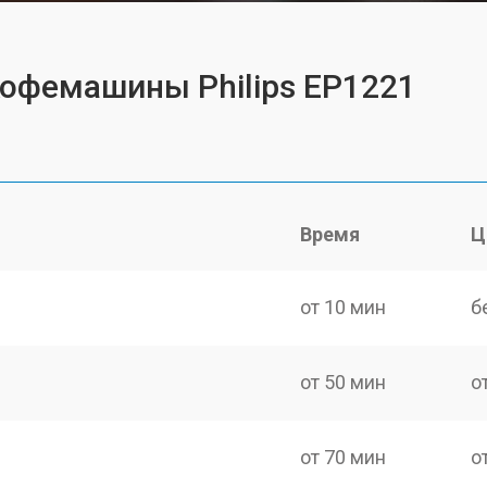
кофемашины Philips EP1221
Время
Ц
от 10 мин
б
от 50 мин
о
от 70 мин
о