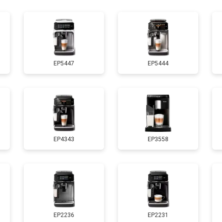
от 80 мин
о
EP5447
EP5444
EP4343
EP3558
EP2236
EP2231