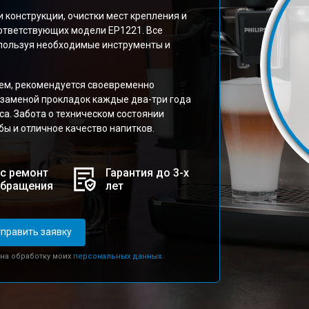
 конструкции, очистки мест крепления и
оответствующих модели EP1221. Все
спользуя необходимые инструменты и
ем, рекомендуется своевременно
заменой прокладок каждые два-три года
са. Забота о техническом состоянии
ы и отличное качество напитков.
с ремонт
Гарантия до 3-х
обращения
лет
править заявку
 на обработку моих
персональных данных.