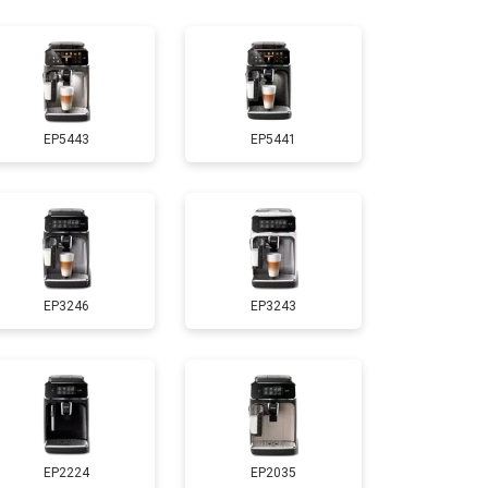
т 2500 ₽
Заказать
EP5443
EP5441
EP3246
EP3243
EP2224
EP2035