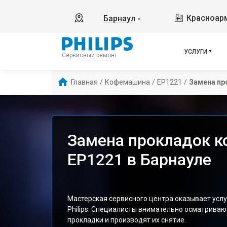
Красноарм
Барнаул
▼
УСЛУГИ
Сервисный ремонт
Главная
/
Кофемашина
/
EP1221
/
Замена пр
Замена прокладок к
EP1221 в Барнауле
Мастерская сервисного центра оказывает усл
Philips. Специалисты внимательно осматрива
прокладки и производят их снятие.