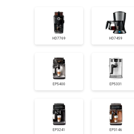
Ремонт заварного механизма
HD7769
HD7459
EP5400
EP5331
EP3241
EP3146