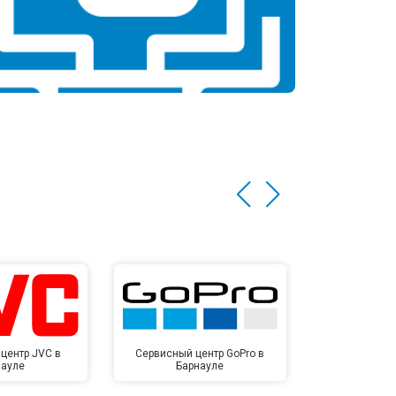
центр JVC в
Сервисный центр GoPro в
Сервисный ц
науле
Барнауле
Бар