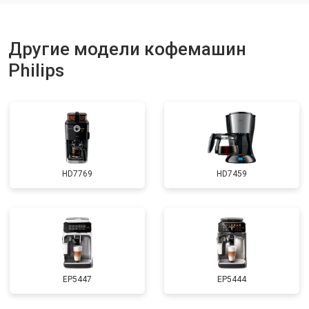
Другие модели кофемашин
Philips
HD7769
HD7459
EP5447
EP5444