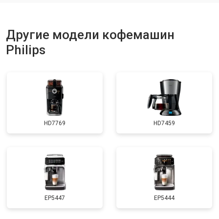
Другие модели кофемашин
Philips
HD7769
HD7459
EP5447
EP5444