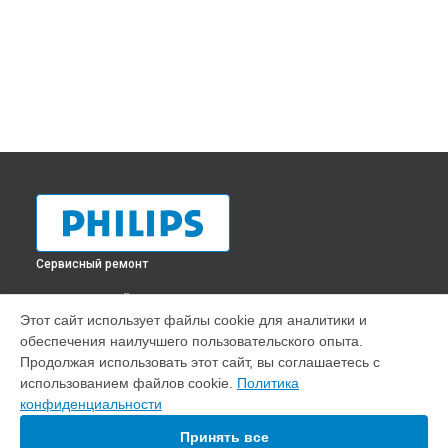
Сервисный ремонт
ВЫБЕРИ СВОЙ ГОРОД
Этот сайт использует файлы cookie для аналитики и
Ремонт кофемолки кофемашины EP1220 Philips в
обеспечения наилучшего пользовательского опыта.
Краснодаре
Продолжая использовать этот сайт, вы соглашаетесь с
Ремонт кофемолки кофемашины EP1220 Philips в
Ростове-
использованием файлов cookie.
Политика
на-Дону
конфиденциальности
Ремонт кофемолки кофемашины EP1220 Philips в
Нижнем
Новгороде
Принять все