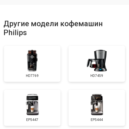
Другие модели кофемашин
Philips
HD7769
HD7459
EP5447
EP5444